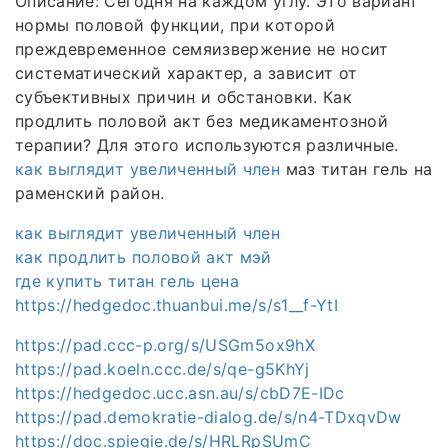
Описание: Сегодня на каждом углу. Это вариант
нормы половой функции, при которой
преждевременное семяизвержение не носит
систематический характер, а зависит от
субъективных причин и обстановки. Как
продлить половой акт без медикаментозной
терапии? Для этого используются различные.
как выглядит увеличенный член
маз титан гель на
раменский район.
как выглядит увеличенный член
как продлить половой акт мэй
где купить титан гель цена
https://hedgedoc.thuanbui.me/s/s1__f-YtI
https://pad.ccc-p.org/s/USGm5ox9hX
https://pad.koeln.ccc.de/s/qe-g5KhYj
https://hedgedoc.ucc.asn.au/s/cbD7E-IDc
https://pad.demokratie-dialog.de/s/n4-TDxqvDw
https://doc.spiegie.de/s/HRLRpSUmC