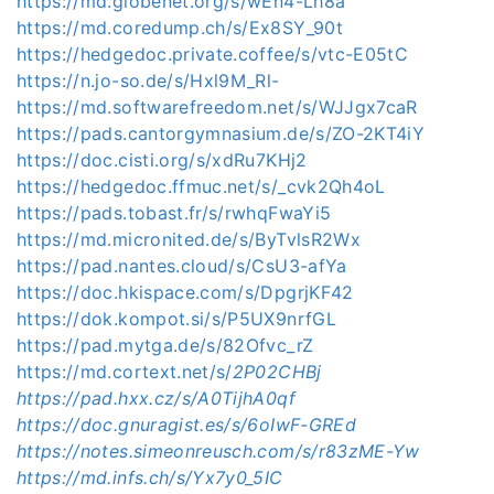
https://md.globenet.org/s/wEn4-Lh8a
https://md.coredump.ch/s/Ex8SY_90t
https://hedgedoc.private.coffee/s/vtc-E05tC
https://n.jo-so.de/s/Hxl9M_Rl-
https://md.softwarefreedom.net/s/WJJgx7caR
https://pads.cantorgymnasium.de/s/ZO-2KT4iY
https://doc.cisti.org/s/xdRu7KHj2
https://hedgedoc.ffmuc.net/s/_cvk2Qh4oL
https://pads.tobast.fr/s/rwhqFwaYi5
https://md.micronited.de/s/ByTvlsR2Wx
https://pad.nantes.cloud/s/CsU3-afYa
https://doc.hkispace.com/s/DpgrjKF42
https://dok.kompot.si/s/P5UX9nrfGL
https://pad.mytga.de/s/82Ofvc_rZ
https://md.cortext.net/s/
2P02CHBj
https://pad.hxx.cz/s/A0TijhA0qf
https://doc.gnuragist.es/s/6oIwF-GREd
https://notes.simeonreusch.com/s/r83zME-Yw
https://md.infs.ch/s/Yx7y0_5IC