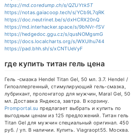
https://md.coredump.ch/s/QZUYtk5T
https://notas.gaiacoop.tech/s/YCb9L7qRK
https://doc.neutrinet.be/s/dxHCRX20nQ
https://md.interhacker.space/s/9bNVr-fSV
https://hedgedoc.ggu.cz/s/qusNOMgsmG
https://docs.localcharts.org/s/WXUlhu744
https://pad.bhh.sh/s/xCNTUeVyF
где купить титан гель цена
Гель -смазка Hendel Titan Gel, 50 мл. 3.7. Hendel /
Гипоаллергенный, стимулирующий гель-смазка,
лубрикант, пролонгатор для мужчин, Maral Gel, 50
мл. Доставка Яндекса, завтра. В корзину.
Promportal.su
предлагает выбрать и купить по
выгодным ценам из 125 предложений. Титан гель
Titan Gel для мужчин специальный оригинал. 450
руб. / уп. В наличии. Купить. Viagraopt55. Москва.