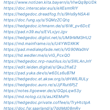
https://www.notizen.kita.bayern/s/VIwQq9pUDk
https://doc.interscalar.eu/s/eXEsmtRIY
https://hedgedoc.dreadfog.fr/s/9Hs9yNSA4i
https://doc.fung.uy/s/5QMzZCQtq
https://hedgedoc.ichmann.de/s/6iW_pv6DcE
https://pad.n39.eu/s/EVLxjycJgv
https://hedgedoc.digilol.net/s/UM9rMM3HU2
https://md.mainframe.io/s/U4YWDXKIK
https://pad.medialepfade.net/s/VG90Wa0hV
https://hd.wedler.me/s/vlG_PcxQO
https://hedgedoc.nrp-nautilus.io/s/SlIlLAnJnY
https://edit.leiden.digital/s/Qku2flaE2
https://pad.yuka.dev/s/w6DLs6uB7M
https://hedgedoc.et.aksw.org/s/dHWILRULy
https://hedgedoc.auro.re/s/JjFRut6PjZ
https://notes.llgoewer.de/s/GQpLqw53y
https://md.nolog.cz/s/asJKEMsPh
https://hedgedoc.private.coffee/s/TryHtctpA
https://doc.fsr.saarland/s/7ddMd08mRv