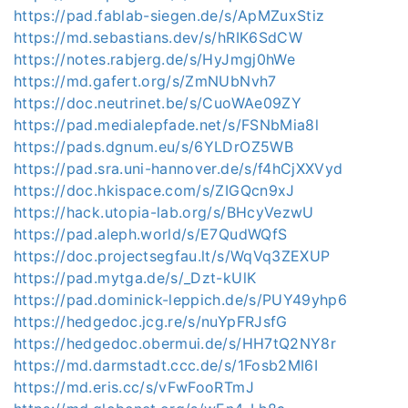
https://pad.fablab-siegen.de/s/ApMZuxStiz
https://md.sebastians.dev/s/hRIK6SdCW
https://notes.rabjerg.de/s/HyJmgj0hWe
https://md.gafert.org/s/ZmNUbNvh7
https://doc.neutrinet.be/s/CuoWAe09ZY
https://pad.medialepfade.net/s/FSNbMia8l
https://pads.dgnum.eu/s/6YLDrOZ5WB
https://pad.sra.uni-hannover.de/s/f4hCjXXVyd
https://doc.hkispace.com/s/ZIGQcn9xJ
https://hack.utopia-lab.org/s/BHcyVezwU
https://pad.aleph.world/s/E7QudWQfS
https://doc.projectsegfau.lt/s/WqVq3ZEXUP
https://pad.mytga.de/s/_Dzt-kUlK
https://pad.dominick-leppich.de/s/PUY49yhp6
https://hedgedoc.jcg.re/s/nuYpFRJsfG
https://hedgedoc.obermui.de/s/HH7tQ2NY8r
https://md.darmstadt.ccc.de/s/1Fosb2MI6I
https://md.eris.cc/s/vFwFooRTmJ