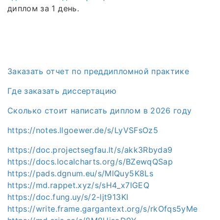
диплом за 1 день.
Заказать отчет по преддипломной практике
Где заказать диссертацию
Сколько стоит написать диплом в 2026 году
https://notes.llgoewer.de/s/LyVSFsOz5
https://doc.projectsegfau.lt/s/akk3Rbyda9
https://docs.localcharts.org/s/BZewqQSap
https://pads.dgnum.eu/s/MlQuy5K8Ls
https://md.rappet.xyz/s/sH4_x7lGEQ
https://doc.fung.uy/s/2-ljt913KI
https://write.frame.gargantext.org/s/rkOfqs5yMe