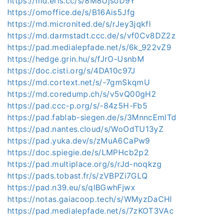
https://md.eris.cc/s/8M8UjsoD9Y
https://omoffice.de/s/B16Ais5Jfg
https://md.micronited.de/s/rJey3jqkfl
https://md.darmstadt.ccc.de/s/vf0Cv8DZ2z
https://pad.medialepfade.net/s/6k_922vZ9
https://hedge.grin.hu/s/fJrO-UsnbM
https://doc.cisti.org/s/4DA10c97J
https://md.cortext.net/s/-7gmSkqmU
https://md.coredump.ch/s/v5vQ00gH2
https://pad.ccc-p.org/s/-84z5H-Fb5
https://pad.fablab-siegen.de/s/3MnncEmlTd
https://pad.nantes.cloud/s/WoOdTU13yZ
https://pad.yuka.dev/s/zMuA6CaPw9
https://doc.spiegie.de/s/LMPHcb2p2
https://pad.multiplace.org/s/rJd-noqkzg
https://pads.tobast.fr/s/zVBPZi7GLQ
https://pad.n39.eu/s/qlBGwhFjwx
https://notas.gaiacoop.tech/s/WMyzDaCHl
https://pad.medialepfade.net/s/7zKOT3VAc