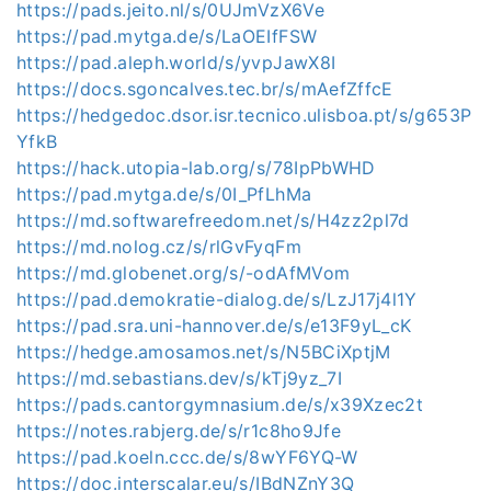
https://pads.jeito.nl/s/0UJmVzX6Ve
https://pad.mytga.de/s/LaOEIfFSW
https://pad.aleph.world/s/yvpJawX8I
https://docs.sgoncalves.tec.br/s/mAefZffcE
https://hedgedoc.dsor.isr.tecnico.ulisboa.pt/s/g653P
YfkB
https://hack.utopia-lab.org/s/78IpPbWHD
https://pad.mytga.de/s/0I_PfLhMa
https://md.softwarefreedom.net/s/H4zz2pl7d
https://md.nolog.cz/s/rlGvFyqFm
https://md.globenet.org/s/-odAfMVom
https://pad.demokratie-dialog.de/s/LzJ17j4l1Y
https://pad.sra.uni-hannover.de/s/e13F9yL_cK
https://hedge.amosamos.net/s/N5BCiXptjM
https://md.sebastians.dev/s/kTj9yz_7I
https://pads.cantorgymnasium.de/s/x39Xzec2t
https://notes.rabjerg.de/s/r1c8ho9Jfe
https://pad.koeln.ccc.de/s/8wYF6YQ-W
https://doc.interscalar.eu/s/IBdNZnY3Q