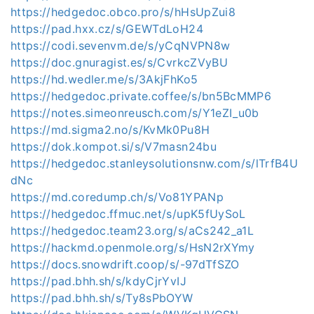
https://hedgedoc.obco.pro/s/hHsUpZui8
https://pad.hxx.cz/s/GEWTdLoH24
https://codi.sevenvm.de/s/yCqNVPN8w
https://doc.gnuragist.es/s/CvrkcZVyBU
https://hd.wedler.me/s/3AkjFhKo5
https://hedgedoc.private.coffee/s/bn5BcMMP6
https://notes.simeonreusch.com/s/Y1eZI_u0b
https://md.sigma2.no/s/KvMk0Pu8H
https://dok.kompot.si/s/V7masn24bu
https://hedgedoc.stanleysolutionsnw.com/s/lTrfB4U
dNc
https://md.coredump.ch/s/Vo81YPANp
https://hedgedoc.ffmuc.net/s/upK5fUySoL
https://hedgedoc.team23.org/s/aCs242_a1L
https://hackmd.openmole.org/s/HsN2rXYmy
https://docs.snowdrift.coop/s/-97dTfSZO
https://pad.bhh.sh/s/kdyCjrYvIJ
https://pad.bhh.sh/s/Ty8sPbOYW