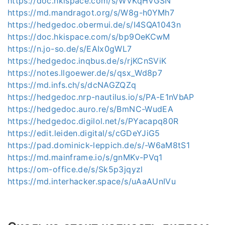
https://doc.hkispace.com/s/WVKqHVGSN
https://md.mandragot.org/s/W8g-h0YMh7
https://hedgedoc.obermui.de/s/I4SQA1043n
https://doc.hkispace.com/s/bp9OeKCwM
https://n.jo-so.de/s/EAIx0gWL7
https://hedgedoc.inqbus.de/s/rjKCnSViK
https://notes.llgoewer.de/s/qsx_Wd8p7
https://md.infs.ch/s/dcNAGZQZq
https://hedgedoc.nrp-nautilus.io/s/PA-E1nVbAP
https://hedgedoc.auro.re/s/BmNC-WudEA
https://hedgedoc.digilol.net/s/PYacapq80R
https://edit.leiden.digital/s/cGDeYJiG5
https://pad.dominick-leppich.de/s/-W6aM8tS1
https://md.mainframe.io/s/gnMKv-PVq1
https://om-office.de/s/Sk5p3jqyzl
https://md.interhacker.space/s/uAaAUnIVu