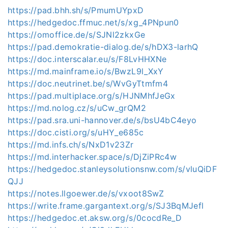
https://pad.bhh.sh/s/PmumUYpxD
https://hedgedoc.ffmuc.net/s/xg_4PNpun0
https://omoffice.de/s/SJNl2zkxGe
https://pad.demokratie-dialog.de/s/hDX3-larhQ
https://doc.interscalar.eu/s/F8LvHHXNe
https://md.mainframe.io/s/BwzL9l_XxY
https://doc.neutrinet.be/s/WvGyTtmfm4
https://pad.multiplace.org/s/HJNMhfJeGx
https://md.nolog.cz/s/uCw_grQM2
https://pad.sra.uni-hannover.de/s/bsU4bC4eyo
https://doc.cisti.org/s/uHY_e685c
https://md.infs.ch/s/NxD1v23Zr
https://md.interhacker.space/s/DjZiPRc4w
https://hedgedoc.stanleysolutionsnw.com/s/vluQiDF
QJJ
https://notes.llgoewer.de/s/vxoot8SwZ
https://write.frame.gargantext.org/s/SJ3BqMJefl
https://hedgedoc.et.aksw.org/s/0cocdRe_D