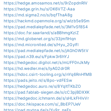
https://hedge.amosamos.net/s/9rZopdnRIV
https://hedge.grin.hu/s/OK6VTZ-Aaa
https://md.sigma2.no/s/bqfThaA8g
https://hackmd.openmole.org/s/wlzb5e9Sm
https://pad.medialepfade.net/s/3M1vSf8S4
https://doc.fsr.saarland/s/aBBhmgKziZ
https://md.globenet.org/s/33jmfIHqn
https://md.micronited.de/s/Hyu_2Gylfl
https://pad.medialepfade.net/s/jAGhOW5tV
https://pad.n39.eu/s/Fpkw3r6hYJ
https://hedgedoc.digilol.net/s/mUFF0nJkMy
https://hd.wedler.me/s/lyAG2dr0R
https://hdoc.csirt-tooling.org/s/nYq6RnHfMB
https://pads.jeito.nl/s/8po-vdFESw
https://hedgedoc.auro.re/s/8YqItTKbZO
https://pad.fablab-siegen.de/s/cC3pjBDXXK
https://hedgedoc.ichmann.de/s/sHLkFHIvVr
https://doc.hkispace.com/s/_BbEP7UeV
https://pad.mytga.de/s/Yu9z_naFs