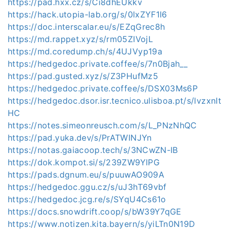
https://pad.hxx.cz/s/Ci8dhEUkkv
https://hack.utopia-lab.org/s/0lxZYF1I6
https://doc.interscalar.eu/s/EZqGrec8h
https://md.rappet.xyz/s/rm05ZIVojL
https://md.coredump.ch/s/4UJVyp19a
https://hedgedoc.private.coffee/s/7n0Bjah__
https://pad.gusted.xyz/s/Z3PHufMz5
https://hedgedoc.private.coffee/s/DSX03Ms6P
https://hedgedoc.dsor.isr.tecnico.ulisboa.pt/s/lvzxnIt
HC
https://notes.simeonreusch.com/s/L_PNzNhQC
https://pad.yuka.dev/s/PrATWINJYn
https://notas.gaiacoop.tech/s/3NCwZN-IB
https://dok.kompot.si/s/239ZW9YlPG
https://pads.dgnum.eu/s/puuwAO909A
https://hedgedoc.ggu.cz/s/uJ3hT69vbf
https://hedgedoc.jcg.re/s/SYqU4Cs61o
https://docs.snowdrift.coop/s/bW39Y7qGE
https://www.notizen.kita.bayern/s/yiLTn0N19D