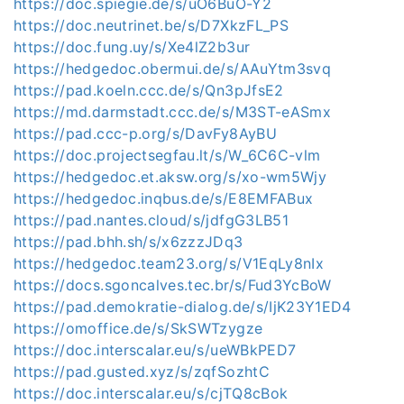
https://doc.spiegie.de/s/uO6BuO-Y2
https://doc.neutrinet.be/s/D7XkzFL_PS
https://doc.fung.uy/s/Xe4lZ2b3ur
https://hedgedoc.obermui.de/s/AAuYtm3svq
https://pad.koeln.ccc.de/s/Qn3pJfsE2
https://md.darmstadt.ccc.de/s/M3ST-eASmx
https://pad.ccc-p.org/s/DavFy8AyBU
https://doc.projectsegfau.lt/s/W_6C6C-vlm
https://hedgedoc.et.aksw.org/s/xo-wm5Wjy
https://hedgedoc.inqbus.de/s/E8EMFABux
https://pad.nantes.cloud/s/jdfgG3LB51
https://pad.bhh.sh/s/x6zzzJDq3
https://hedgedoc.team23.org/s/V1EqLy8nIx
https://docs.sgoncalves.tec.br/s/Fud3YcBoW
https://pad.demokratie-dialog.de/s/IjK23Y1ED4
https://omoffice.de/s/SkSWTzygze
https://doc.interscalar.eu/s/ueWBkPED7
https://pad.gusted.xyz/s/zqfSozhtC
https://doc.interscalar.eu/s/cjTQ8cBok